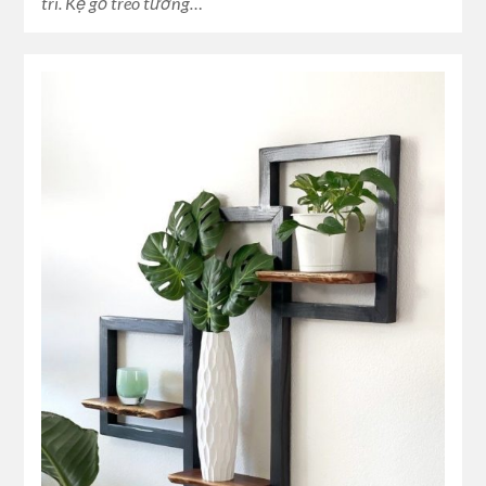
trí. Kệ gỗ treo tường…