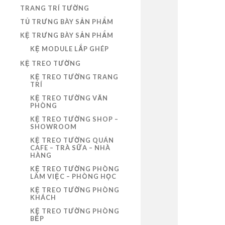
TRANG TRÍ TƯỜNG
TỦ TRƯNG BÀY SẢN PHẨM
KỆ TRƯNG BÀY SẢN PHẨM
KỆ MODULE LẮP GHÉP
KỆ TREO TƯỜNG
KỆ TREO TƯỜNG TRANG
TRÍ
KỆ TREO TƯỜNG VĂN
PHÒNG
KỆ TREO TƯỜNG SHOP –
SHOWROOM
KỆ TREO TƯỜNG QUÁN
CAFE – TRÀ SỮA – NHÀ
HÀNG
KỆ TREO TƯỜNG PHÒNG
LÀM VIỆC – PHÒNG HỌC
KỆ TREO TƯỜNG PHÒNG
KHÁCH
KỆ TREO TƯỜNG PHÒNG
BẾP