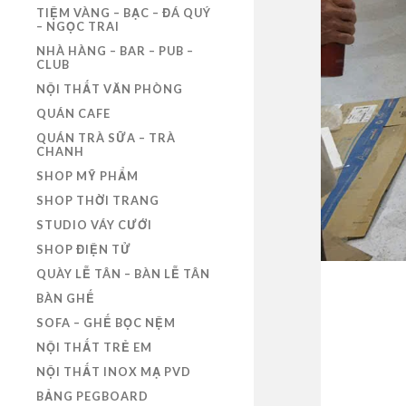
TIỆM VÀNG – BẠC – ĐÁ QUÝ
– NGỌC TRAI
NHÀ HÀNG – BAR – PUB –
CLUB
NỘI THẤT VĂN PHÒNG
QUÁN CAFE
QUÁN TRÀ SỮA – TRÀ
CHANH
SHOP MỸ PHẨM
SHOP THỜI TRANG
STUDIO VÁY CƯỚI
SHOP ĐIỆN TỬ
QUÀY LỄ TÂN – BÀN LỄ TÂN
BÀN GHẾ
SOFA – GHẾ BỌC NỆM
NỘI THẤT TRẺ EM
NỘI THẤT INOX MẠ PVD
BẢNG PEGBOARD