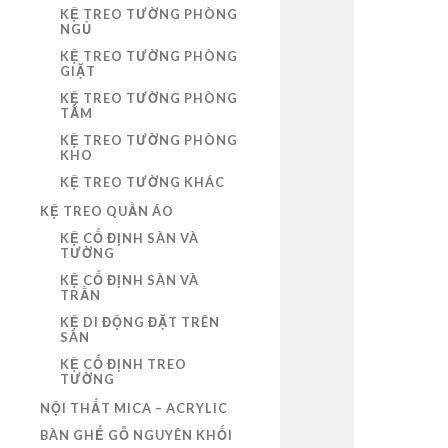
KỆ TREO TƯỜNG PHÒNG
NGỦ
KỆ TREO TƯỜNG PHÒNG
GIẶT
KỆ TREO TƯỜNG PHÒNG
TẮM
KỆ TREO TƯỜNG PHÒNG
KHO
KỆ TREO TƯỜNG KHÁC
KỆ TREO QUẦN ÁO
KỆ CỐ ĐỊNH SÀN VÀ
TƯỜNG
KỆ CỐ ĐỊNH SÀN VÀ
TRẦN
KỆ DI ĐỘNG ĐẶT TRÊN
SÀN
KỆ CỐ ĐỊNH TREO
TƯỜNG
NỘI THẤT MICA – ACRYLIC
BÀN GHẾ GỖ NGUYÊN KHỐI