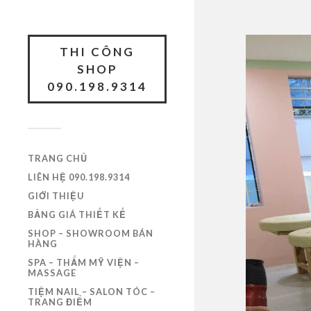
THI CÔNG
SHOP
090.198.9314
TRANG CHỦ
LIÊN HỆ 090.198.9314
GIỚI THIỆU
BẢNG GIÁ THIẾT KẾ
SHOP – SHOWROOM BÁN
HÀNG
SPA – THẨM MỸ VIỆN –
MASSAGE
TIỆM NAIL – SALON TÓC –
TRANG ĐIỂM