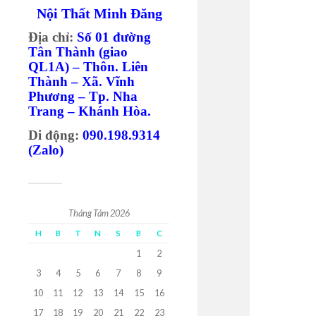
Nội Thất Minh Đăng
Địa chỉ:
Số 01 đường
Tân Thành (giao
QL1A) – Thôn. Liên
Thành – Xã. Vĩnh
Phương – Tp. Nha
Trang – Khánh Hòa.
Di động:
090.198.9314
(Zalo)
Tháng Tám 2026
H
B
T
N
S
B
C
1
2
3
4
5
6
7
8
9
10
11
12
13
14
15
16
17
18
19
20
21
22
23