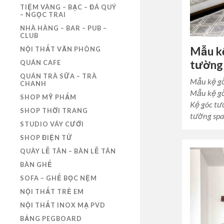
TIỆM VÀNG – BẠC – ĐÁ QUÝ
– NGỌC TRAI
NHÀ HÀNG – BAR – PUB –
CLUB
Mẫu kệ
NỘI THẤT VĂN PHÒNG
tường
QUÁN CAFE
QUÁN TRÀ SỮA – TRÀ
Mẫu kệ gỗ
CHANH
Mẫu kệ gỗ
SHOP MỸ PHẨM
Kệ góc tư
SHOP THỜI TRANG
tường spa
STUDIO VÁY CƯỚI
SHOP ĐIỆN TỬ
QUÀY LỄ TÂN – BÀN LỄ TÂN
BÀN GHẾ
SOFA – GHẾ BỌC NỆM
NỘI THẤT TRẺ EM
NỘI THẤT INOX MẠ PVD
BẢNG PEGBOARD