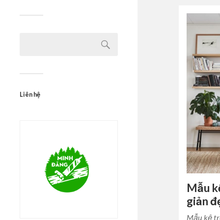
Liên hệ
Mẫu k
giản đ
Mẫu kệ tr