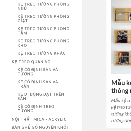
KỆ TREO TƯỜNG PHÒNG
NGỦ
KỆ TREO TƯỜNG PHÒNG
GIẶT
KỆ TREO TƯỜNG PHÒNG
TẮM
KỆ TREO TƯỜNG PHÒNG
KHO
KỆ TREO TƯỜNG KHÁC
KỆ TREO QUẦN ÁO
KỆ CỐ ĐỊNH SÀN VÀ
TƯỜNG
Mẫu k
KỆ CỐ ĐỊNH SÀN VÀ
TRẦN
thông
KỆ DI ĐỘNG ĐẶT TRÊN
SÀN
Mẫu kệ tr
KỆ CỐ ĐỊNH TREO
kệ treo t
TƯỜNG
tường khô
NỘI THẤT MICA – ACRYLIC
tường đẹp
BÀN GHẾ GỖ NGUYÊN KHỐI