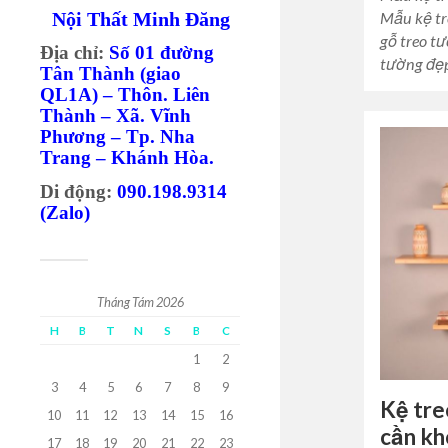
Nội Thất Minh Đăng
Mẫu kệ tr
gỗ treo t
Địa chỉ:
Số 01 đường
tường đẹp
Tân Thành (giao
QL1A) – Thôn. Liên
Thành – Xã. Vĩnh
Phương – Tp. Nha
Trang – Khánh Hòa.
Di động:
090.198.9314
(Zalo)
Tháng Tám 2026
H
B
T
N
S
B
C
1
2
3
4
5
6
7
8
9
Kệ tr
10
11
12
13
14
15
16
cần k
17
18
19
20
21
22
23