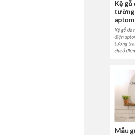
Kệ gỗ 
tường 
aptom
Kệ gỗ đa 
điện apto
tường tra
che ổ điệ
Mẫu g