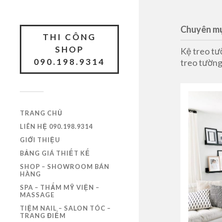
Chuyên mụ
THI CÔNG
SHOP
Kệ treo tư
090.198.9314
treo tường
TRANG CHỦ
LIÊN HỆ 090.198.9314
GIỚI THIỆU
BẢNG GIÁ THIẾT KẾ
SHOP – SHOWROOM BÁN
HÀNG
SPA – THẨM MỸ VIỆN –
MASSAGE
TIỆM NAIL – SALON TÓC –
TRANG ĐIỂM