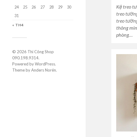
Kệ treo t
24
25
26
27
28
29
30
treo tườn
31
treo tườn
« TH4
thông min
phòng…
© 2026
Thi Công Shop
090.198.9314
.
Powered by
WordPress
.
Theme by
Anders Norén
.