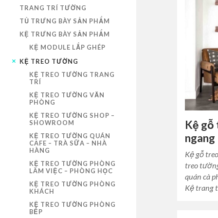
TRANG TRÍ TƯỜNG
TỦ TRƯNG BÀY SẢN PHẨM
KỆ TRƯNG BÀY SẢN PHẨM
KỆ MODULE LẮP GHÉP
KỆ TREO TƯỜNG
KỆ TREO TƯỜNG TRANG
TRÍ
KỆ TREO TƯỜNG VĂN
PHÒNG
KỆ TREO TƯỜNG SHOP –
Kệ gỗ 
SHOWROOM
ngang
KỆ TREO TƯỜNG QUÁN
CAFE – TRÀ SỮA – NHÀ
HÀNG
Kệ gỗ tre
KỆ TREO TƯỜNG PHÒNG
treo tườn
LÀM VIỆC – PHÒNG HỌC
quán cà ph
KỆ TREO TƯỜNG PHÒNG
Kệ trang 
KHÁCH
KỆ TREO TƯỜNG PHÒNG
BẾP