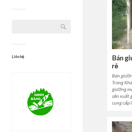
Bán gi
Liên hệ
rẻ
Bán giườn
Trang Khá
giường ma
sản xuất 
cung cấp 