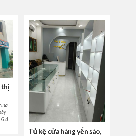
 thị
 Nha
bày
. Giá
Tủ kệ cửa hàng yến sào,