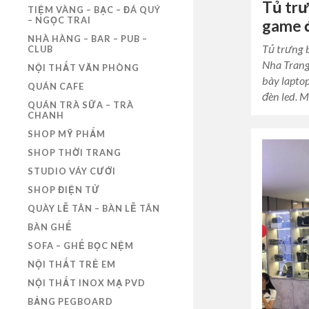
Tủ trư
TIỆM VÀNG – BẠC – ĐÁ QUÝ
– NGỌC TRAI
game 
NHÀ HÀNG – BAR – PUB –
Tủ trưng 
CLUB
Nha Trang
NỘI THẤT VĂN PHÒNG
bày lapto
QUÁN CAFE
đèn led. 
QUÁN TRÀ SỮA – TRÀ
CHANH
SHOP MỸ PHẨM
SHOP THỜI TRANG
STUDIO VÁY CƯỚI
SHOP ĐIỆN TỬ
QUÀY LỄ TÂN – BÀN LỄ TÂN
BÀN GHẾ
SOFA – GHẾ BỌC NỆM
NỘI THẤT TRẺ EM
NỘI THẤT INOX MẠ PVD
BẢNG PEGBOARD