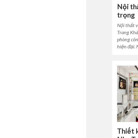
Nội th
trọng
Nội thất 
Trang Khá
phòng côn
hiện đại.
Thiết 