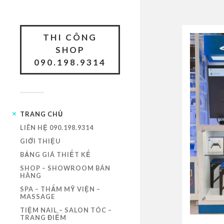
THI CÔNG
SHOP
090.198.9314
TRANG CHỦ
LIÊN HỆ 090.198.9314
GIỚI THIỆU
BẢNG GIÁ THIẾT KẾ
SHOP – SHOWROOM BÁN
HÀNG
SPA – THẨM MỸ VIỆN –
MASSAGE
TIỆM NAIL – SALON TÓC –
TRANG ĐIỂM