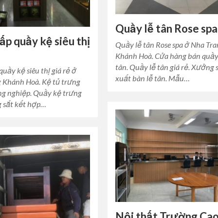
Quầy lễ tân Rose spa
ấp quầy kệ siêu thị
Quầy lễ tân Rose spa ở Nha Tr
Khánh Hoà. Cửa hàng bán quầy
tân. Quầy lễ tân giá rẻ. Xưởng 
uầy kệ siêu thị giá rẻ ở
xuất bàn lễ tân. Mẫu…
 Khánh Hoà. Kệ tủ trưng
ng nghiệp. Quầy kệ trưng
 sắt kết hợp…
Nội thất Trường Ca