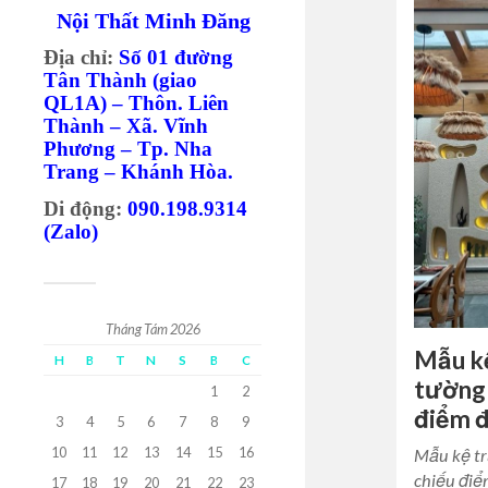
Nội Thất Minh Đăng
Địa chỉ:
Số 01 đường
Tân Thành (giao
QL1A) – Thôn. Liên
Thành – Xã. Vĩnh
Phương – Tp. Nha
Trang – Khánh Hòa.
Di động:
090.198.9314
(Zalo)
Tháng Tám 2026
Mẫu k
H
B
T
N
S
B
C
tường 
1
2
điểm 
3
4
5
6
7
8
9
10
11
12
13
14
15
16
Mẫu kệ tr
chiếu điể
17
18
19
20
21
22
23