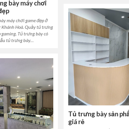
ng bày máy chơi
đẹp
bày máy chơi game đẹp ở
 Khánh Hoà. Quầy tủ trưng
p gaming. Tủ trưng bày có
Mẫu tủ trưng bày…
Tủ trưng bày sản p
giá rẻ