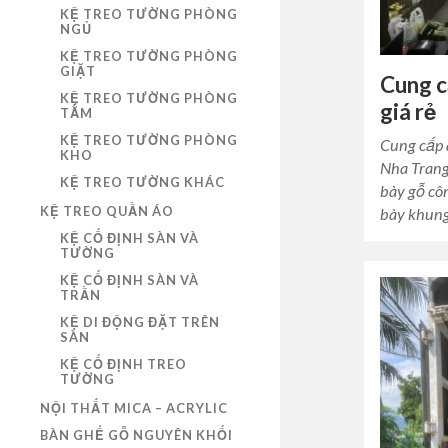
KỆ TREO TƯỜNG PHÒNG
NGỦ
KỆ TREO TƯỜNG PHÒNG
GIẶT
Cung c
KỆ TREO TƯỜNG PHÒNG
giá rẻ
TẮM
KỆ TREO TƯỜNG PHÒNG
Cung cấp q
KHO
Nha Trang
KỆ TREO TƯỜNG KHÁC
bày gỗ cô
KỆ TREO QUẦN ÁO
bày khung
KỆ CỐ ĐỊNH SÀN VÀ
TƯỜNG
KỆ CỐ ĐỊNH SÀN VÀ
TRẦN
KỆ DI ĐỘNG ĐẶT TRÊN
SÀN
KỆ CỐ ĐỊNH TREO
TƯỜNG
NỘI THẤT MICA – ACRYLIC
BÀN GHẾ GỖ NGUYÊN KHỐI