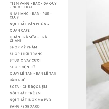
TIỆM VÀNG – BẠC – ĐÁ QUÝ
– NGỌC TRAI
NHÀ HÀNG – BAR – PUB –
CLUB
NỘI THẤT VĂN PHÒNG
QUÁN CAFE
QUÁN TRÀ SỮA – TRÀ
CHANH
SHOP MỸ PHẨM
SHOP THỜI TRANG
STUDIO VÁY CƯỚI
SHOP ĐIỆN TỬ
QUÀY LỄ TÂN – BÀN LỄ TÂN
BÀN GHẾ
SOFA – GHẾ BỌC NỆM
NỘI THẤT TRẺ EM
NỘI THẤT INOX MẠ PVD
BẢNG PEGBOARD