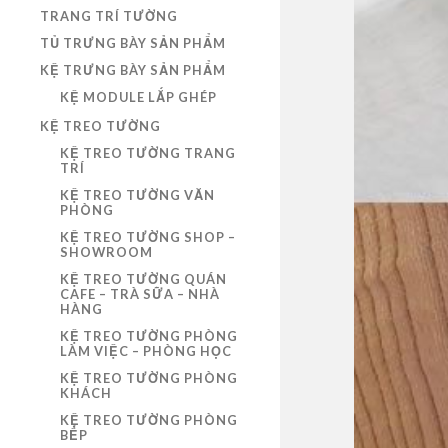
TRANG TRÍ TƯỜNG
TỦ TRƯNG BÀY SẢN PHẨM
KỆ TRƯNG BÀY SẢN PHẨM
KỆ MODULE LẮP GHÉP
KỆ TREO TƯỜNG
KỆ TREO TƯỜNG TRANG
TRÍ
KỆ TREO TƯỜNG VĂN
PHÒNG
KỆ TREO TƯỜNG SHOP –
SHOWROOM
KỆ TREO TƯỜNG QUÁN
CAFE – TRÀ SỮA – NHÀ
HÀNG
KỆ TREO TƯỜNG PHÒNG
LÀM VIỆC – PHÒNG HỌC
KỆ TREO TƯỜNG PHÒNG
KHÁCH
KỆ TREO TƯỜNG PHÒNG
BẾP