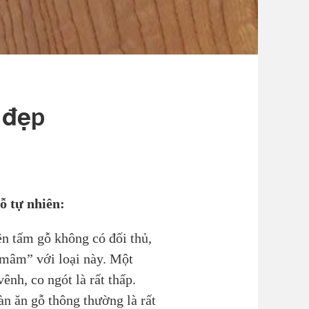
 đẹp
ỗ tự nhiên:
ên tấm gỗ không có đối thủ,
 mâm” với loại này. Một
nh, co ngót là rất thấp.
àn ăn gỗ thông thường là rất