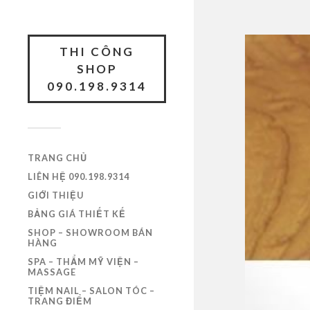
THI CÔNG
SHOP
090.198.9314
TRANG CHỦ
LIÊN HỆ 090.198.9314
GIỚI THIỆU
BẢNG GIÁ THIẾT KẾ
SHOP – SHOWROOM BÁN
HÀNG
SPA – THẨM MỸ VIỆN –
MASSAGE
TIỆM NAIL – SALON TÓC –
TRANG ĐIỂM