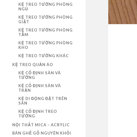
KỆ TREO TƯỜNG PHÒNG
NGỦ
KỆ TREO TƯỜNG PHÒNG
GIẶT
KỆ TREO TƯỜNG PHÒNG
TẮM
KỆ TREO TƯỜNG PHÒNG
KHO
KỆ TREO TƯỜNG KHÁC
KỆ TREO QUẦN ÁO
KỆ CỐ ĐỊNH SÀN VÀ
TƯỜNG
KỆ CỐ ĐỊNH SÀN VÀ
TRẦN
KỆ DI ĐỘNG ĐẶT TRÊN
SÀN
KỆ CỐ ĐỊNH TREO
TƯỜNG
NỘI THẤT MICA – ACRYLIC
BÀN GHẾ GỖ NGUYÊN KHỐI