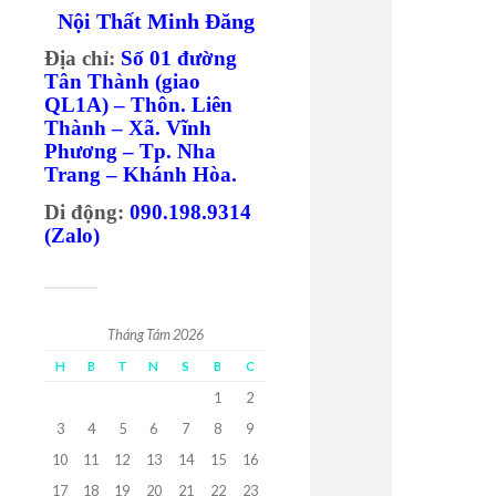
Nội Thất Minh Đăng
Địa chỉ:
Số 01 đường
Tân Thành (giao
QL1A) – Thôn. Liên
Thành – Xã. Vĩnh
Phương – Tp. Nha
Trang – Khánh Hòa.
Di động:
090.198.9314
(Zalo)
Tháng Tám 2026
H
B
T
N
S
B
C
1
2
3
4
5
6
7
8
9
10
11
12
13
14
15
16
17
18
19
20
21
22
23