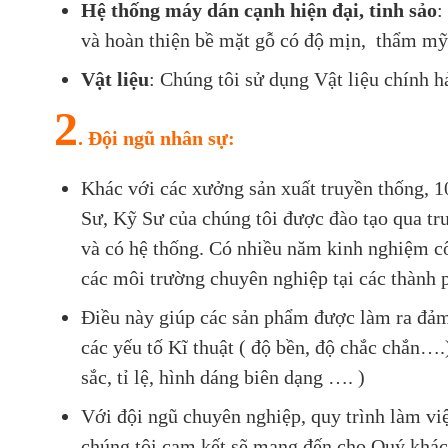
Hệ thống
máy dán cạnh hiện đại, tinh sảo
:
và hoàn thiện bề mặt gỗ có độ mịn, thẩm mỹ 
Vật liệu
: Chúng tôi sử dụng Vật liệu chính h
2
. Đội ngũ nhân sự:
Khác với các xưởng sản xuất truyền thống, 
Sư, Kỹ Sư của chúng tôi được đào tạo qua tr
và có hệ thống. Có nhiều năm kinh nghiệm cô
các môi trường chuyên nghiệp tại các thành 
Điều này giúp các sản phẩm được làm ra đảm
các yếu tố Kĩ thuật ( độ bền, độ chắc chắn…
sắc, tỉ lệ, hình dáng biên dạng …. )
Với đội ngũ chuyên nghiệp, quy trình làm vi
chúng tôi cam kết sẽ mang đến cho Quý khá