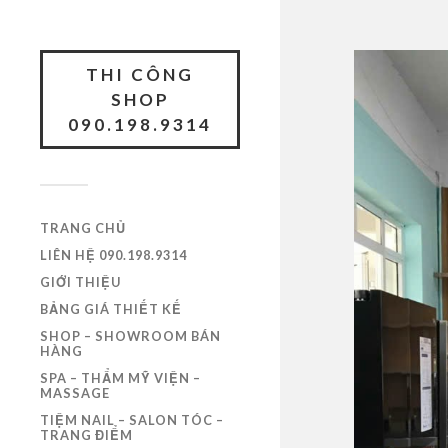
THI CÔNG
SHOP
090.198.9314
TRANG CHỦ
LIÊN HỆ 090.198.9314
GIỚI THIỆU
BẢNG GIÁ THIẾT KẾ
SHOP – SHOWROOM BÁN
HÀNG
SPA – THẨM MỸ VIỆN –
MASSAGE
TIỆM NAIL – SALON TÓC –
TRANG ĐIỂM