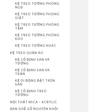
KỆ TREO TƯỜNG PHÒNG
NGỦ
KỆ TREO TƯỜNG PHÒNG
GIẶT
KỆ TREO TƯỜNG PHÒNG
TẮM
KỆ TREO TƯỜNG PHÒNG
KHO
KỆ TREO TƯỜNG KHÁC
KỆ TREO QUẦN ÁO
KỆ CỐ ĐỊNH SÀN VÀ
TƯỜNG
KỆ CỐ ĐỊNH SÀN VÀ
TRẦN
KỆ DI ĐỘNG ĐẶT TRÊN
SÀN
KỆ CỐ ĐỊNH TREO
TƯỜNG
NỘI THẤT MICA – ACRYLIC
BÀN GHẾ GỖ NGUYÊN KHỐI