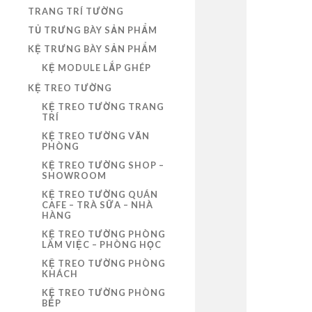
TRANG TRÍ TƯỜNG
TỦ TRƯNG BÀY SẢN PHẨM
KỆ TRƯNG BÀY SẢN PHẨM
KỆ MODULE LẮP GHÉP
KỆ TREO TƯỜNG
KỆ TREO TƯỜNG TRANG
TRÍ
KỆ TREO TƯỜNG VĂN
PHÒNG
KỆ TREO TƯỜNG SHOP –
SHOWROOM
KỆ TREO TƯỜNG QUÁN
CAFE – TRÀ SỮA – NHÀ
HÀNG
KỆ TREO TƯỜNG PHÒNG
LÀM VIỆC – PHÒNG HỌC
KỆ TREO TƯỜNG PHÒNG
KHÁCH
KỆ TREO TƯỜNG PHÒNG
BẾP