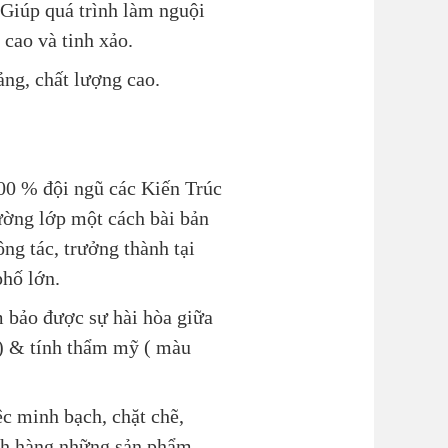
 Giúp quá trình làm nguội
cao và tinh xảo.
ảng, chất lượng cao.
100 % đội ngũ các Kiến Trúc
ường lớp một cách bài bản
ng tác, trưởng thành tại
phố lớn.
 bảo được sự hài hòa giữa
.) & tính thẩm mỹ ( màu
ệc minh bạch, chặt chẽ,
ch hàng những sản phẩm,