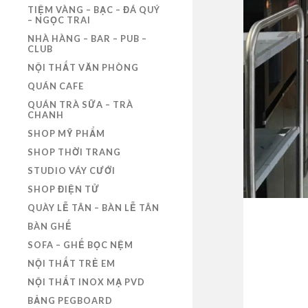
TIỆM VÀNG – BẠC – ĐÁ QUÝ
– NGỌC TRAI
NHÀ HÀNG – BAR – PUB –
CLUB
NỘI THẤT VĂN PHÒNG
QUÁN CAFE
QUÁN TRÀ SỮA – TRÀ
CHANH
SHOP MỸ PHẨM
SHOP THỜI TRANG
STUDIO VÁY CƯỚI
SHOP ĐIỆN TỬ
QUÀY LỄ TÂN – BÀN LỄ TÂN
BÀN GHẾ
SOFA – GHẾ BỌC NỆM
NỘI THẤT TRẺ EM
NỘI THẤT INOX MẠ PVD
BẢNG PEGBOARD