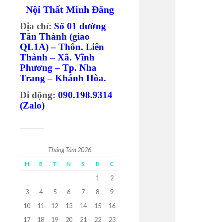
Nội Thất Minh Đăng
Địa chỉ:
Số 01 đường
Tân Thành (giao
QL1A) – Thôn. Liên
Thành – Xã. Vĩnh
Phương – Tp. Nha
Trang – Khánh Hòa.
Di động:
090.198.9314
(Zalo)
Tháng Tám 2026
H
B
T
N
S
B
C
1
2
3
4
5
6
7
8
9
10
11
12
13
14
15
16
17
18
19
20
21
22
23